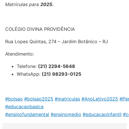
Matrículas para
2025.
COLÉGIO DIVINA PROVIDÊNCIA
Rua Lopes Quintas, 274 – Jardim Botânico – RJ
Atendimento:
Telefone:
(21) 2294-5648
WhatsApp:
(21) 98293-0125
#bolsao
#bolsao2025
#matriculas
#AnoLetivo2025
#Pe
#educacaobasica
#ensinofundamental
#ensinomedio
#educacaoinfantil
#c