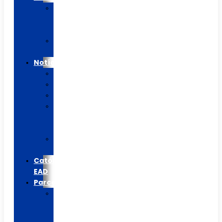
Calendário
Letivo
2026
Agenda
Mensal
Notícias
Blog/Artigos
Informes
Colégio
Casa
de
Betânia
Católica
EAD
Católica
EAD
Parceiros
Escolinha
do
Flamengo