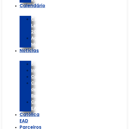
Calendário
Calendário
Letivo
2026
Agenda
Mensal
Notícias
Blog/Artigos
Informes
Colégio
Casa
de
Betânia
Católica
EAD
Católica
EAD
Parceiros