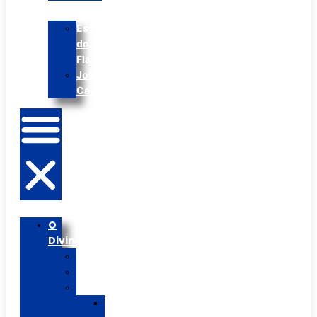
Escolinha
do
Flamengo
Jota
Cantina
O
Divina
Histórico
PPP
Segmentos
Ed.