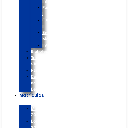
Infantil
Fundamental
I
Fundamental
II
Ens.
Médio
Integral
Biblioteca
Tour
Virtual
Paróquia
Casa
de
Betânia
Matrículas
Matrículas
2026
Bolsão
2026