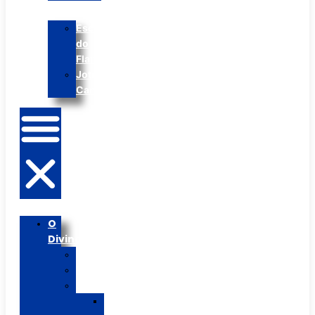
Escolinha
do
Flamengo
Jota
Cantina
O
Divina
Histórico
PPP
Segmentos
Ed.