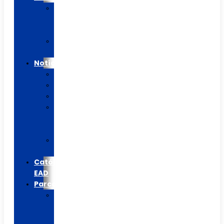
Calendário
Letivo
2026
Agenda
Mensal
Notícias
Blog/Artigos
Informes
Colégio
Casa
de
Betânia
Católica
EAD
Católica
EAD
Parceiros
Escolinha
do
Flamengo