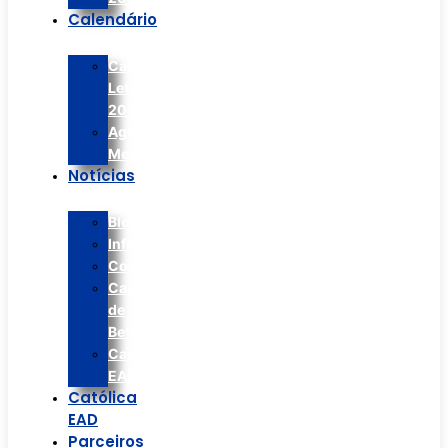
Calendário
Calendário
Letivo
2026
Agenda
Mensal
Notícias
Blog/Artigos
Informes
Colégio
Casa
de
Betânia
Católica
EAD
Católica
EAD
Parceiros