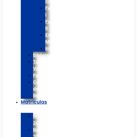
Infantil
Fundamental
I
Fundamental
II
Ens.
Médio
Integral
Biblioteca
Tour
Virtual
Paróquia
Casa
de
Betânia
Matrículas
Matrículas
2026
Bolsão
2026