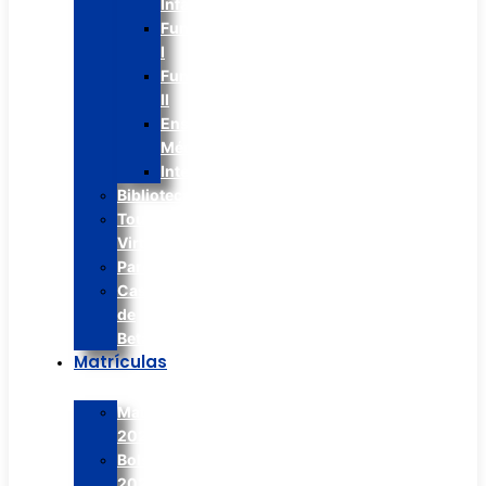
Infantil
Fundamental
I
Fundamental
II
Ens.
Médio
Integral
Biblioteca
Tour
Virtual
Paróquia
Casa
de
Betânia
Matrículas
Matrículas
2026
Bolsão
2026