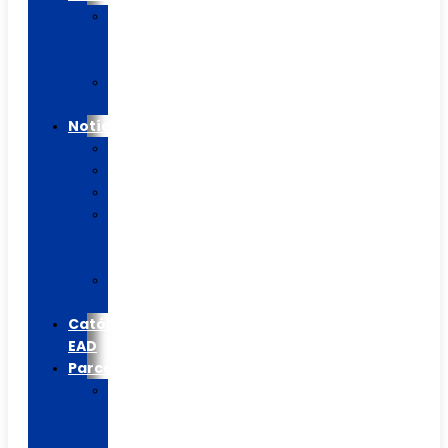
Calendário
Letivo
2026
Agenda
Mensal
Notícias
Blog/Artigos
Informes
Colégio
Casa
de
Betânia
Católica
EAD
Católica
EAD
Parceiros
Escolinha
do
Flamengo