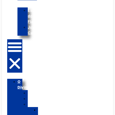
Escolinha
do
Flamengo
Jota
Cantina
O
Divina
Histórico
PPP
Segmentos
Ed.