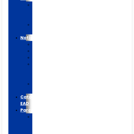
Calendário
Letivo
2026
Agenda
Mensal
Notícias
Blog/Artigos
Informes
Colégio
Casa
de
Betânia
Católica
EAD
Católica
EAD
Parceiros
Escolinha
do
Flamengo