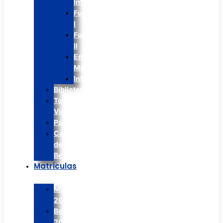
Infantil
Fundamental
I
Fundamental
II
Ens.
Médio
Integral
Biblioteca
Tour
Virtual
Paróquia
Casa
de
Betânia
Matrículas
Matrículas
2026
Bolsão
2026