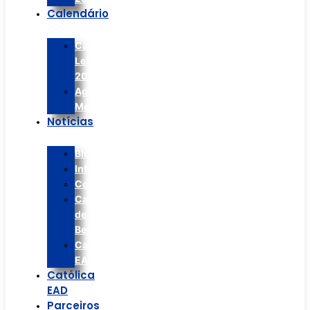
Calendário
Calendário
Letivo
2026
Agenda
Mensal
Notícias
Blog/Artigos
Informes
Colégio
Casa
de
Betânia
Católica
EAD
Católica
EAD
Parceiros