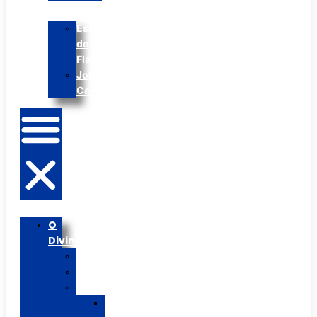
Escolinha
do
Flamengo
Jota
Cantina
O
Divina
Histórico
PPP
Segmentos
Ed.